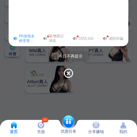
PA游戏名
新增易记
5555.GG
谨防诈骗
称变更通
域名
知
今日不再提示
2%
优惠任务
首页
充值
分享赚钱
我的